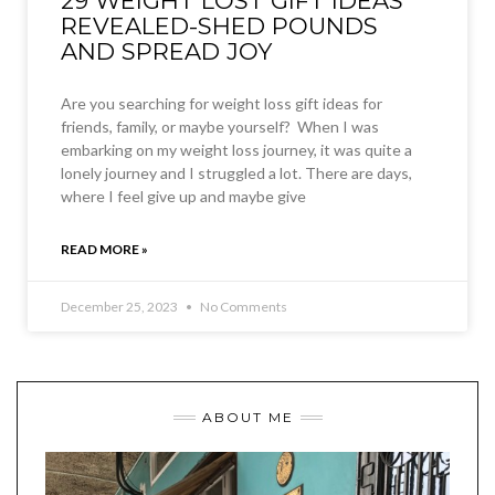
29 WEIGHT LOST GIFT IDEAS
REVEALED-SHED POUNDS
AND SPREAD JOY
Are you searching for weight loss gift ideas for
friends, family, or maybe yourself? When I was
embarking on my weight loss journey, it was quite a
lonely journey and I struggled a lot. There are days,
where I feel give up and maybe give
READ MORE »
December 25, 2023
No Comments
ABOUT ME