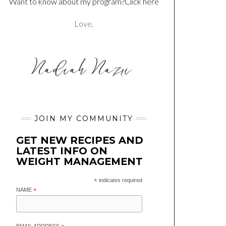
Want to know about my program?Click here
Love,
JOIN MY COMMUNITY
GET NEW RECIPES AND
LATEST INFO ON
WEIGHT MANAGEMENT
*
indicates required
NAME
*
EMAIL ADDRESS