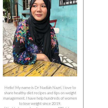
Hello! My name is Dr Nadiah Nazri. I love to
share healthy diet recipes and tips on weight
management. I have help hundreds of women
to lose weight since 2019.